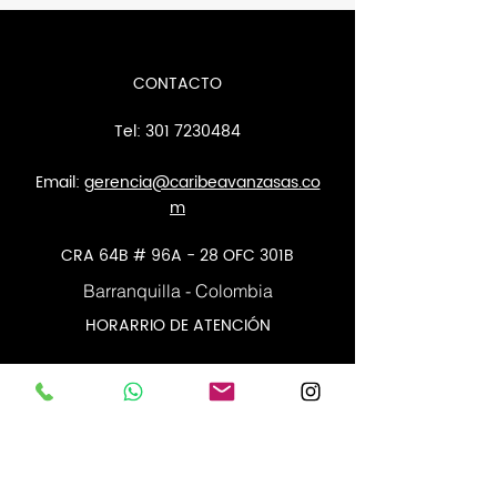
CONTACTO
Tel:
301 7230484
Email:
gerencia@caribeavanzasas.co
m
CRA 64B # 96A - 28 OFC 301B
Barranquilla - Colombia
HORARRIO DE ATENCIÓN
Lun - Vie: 8am - 12pm
y 2pm - 6pm
EXPLORAR